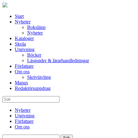
Start
Nyheter
Boksläpp
Nyheter
Kataloger
Skola
Utgivning
Böcker
Läsguider & lärarhandledningar
Författare
Om oss
Skrivtävling
Manus
Redaktörsuppdrag
Nyheter
Utgivning
Författare
Om oss