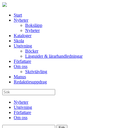
Start
Nyheter
Boksläpp
Nyheter
Kataloger
Skola
Utgivning
Böcker
Läsguider & lärarhandledningar
Författare
Om oss
Skrivtävling
Manus
Redaktörsuppdrag
Nyheter
Utgivning
Författare
Om oss