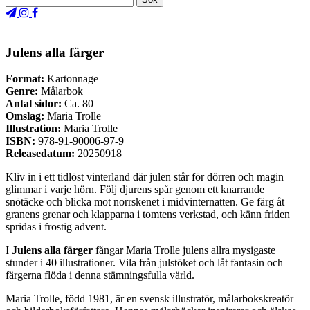
Julens alla färger
Format:
Kartonnage
Genre:
Målarbok
Antal sidor:
Ca. 80
Omslag:
Maria Trolle
Illustration:
Maria Trolle
ISBN:
978-91-90006-97-9
Releasedatum:
20250918
Kliv in i ett tidlöst vinterland där julen står för dörren och magin
glimmar i varje hörn. Följ djurens spår genom ett knarrande
snötäcke och blicka mot norrskenet i midvinternatten. Ge färg åt
granens grenar och klapparna i tomtens verkstad, och känn friden
spridas i frostig advent.
I
Julens alla färger
fångar Maria Trolle julens allra mysigaste
stunder i 40 illustrationer. Vila från julstöket och låt fantasin och
färgerna flöda i denna stämningsfulla värld.
Maria Trolle, född 1981, är en svensk illustratör, målarbokskreatör