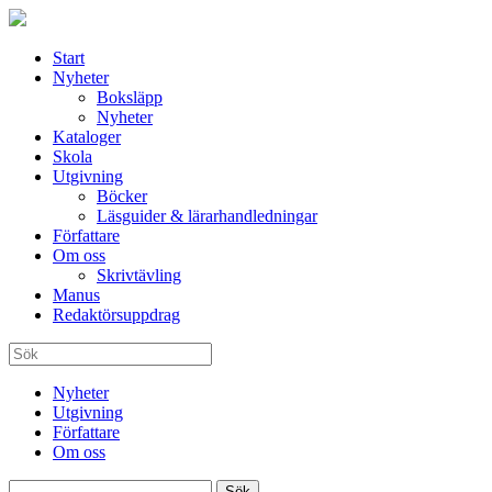
Start
Nyheter
Boksläpp
Nyheter
Kataloger
Skola
Utgivning
Böcker
Läsguider & lärarhandledningar
Författare
Om oss
Skrivtävling
Manus
Redaktörsuppdrag
Nyheter
Utgivning
Författare
Om oss