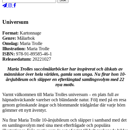
Universum
Format:
Kartonnage
Genre:
Målarbok
Omslag:
Maria Trolle
Illustration:
Maria Trolle
ISBN:
978-91-89585-46-1
Releasedatum:
20221027
Maria Trolles succémålarböcker har inspirerat och älskats av
människor över hela världen, gamla som unga. Nu firar hon 10-
årsjubileum och släpper en efterlängtad samlingsvolym med 22
nya motiv.
Varmt välkommen till Maria Trolles universum – en plats full av
häpnadsväckande varelser och bländande natur. Följ med på en resa
genom grönskande ängar och blommande trädgårdar där varje hörn
gömmer ett nytt äventyr.
Nu firar Maria Trolle 10-årsjubileum och släpper i samband med det
en samlingsvolym med sina mest efterfrågade och populära