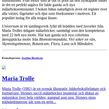
illustrationer. Från motiv som är out of print till helt nyskapade bilder
är det en perfekt utgåva för både gamla och nya
målarboksentusiaster. I boken hittas naturligtvis även ett register över
alla växter, fågelarter och djur som förekommer i motiven. Ett
populärt inslag för alla trogna läsare.
Universum
är ett samlingsverk fylld till brädden med favoriter från
Maria Trolles tidigare målarböcker, samtidigt som den kompletteras
med 22 helt nya motiv. Här kan gamla och nya coloristas
återupptäcka motiv från
Blomstermandala
,
Vivi söker en vän
,
Skymningstimman
,
Botanicum
,
Flora
,
Luna
och
Måndalen
.
Kontaktperson:
Josefine Bergkvist
Maria Trolle
Maria Trolle (1981) är en svensk illustratör, bilderboksförfattare och
formgivare. Hennes succé-målarböcker inspirerar och älskas av
människor över hela världen, gammal som ung. Hennes stora
trädgårdsintresse går som en grön...