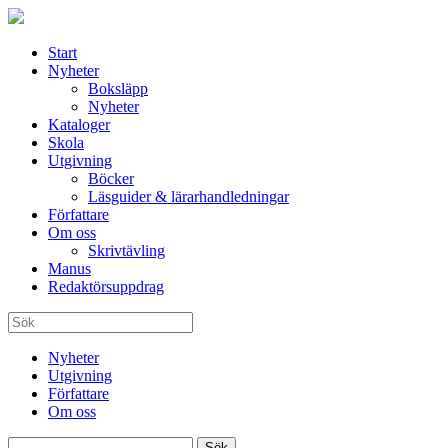
Start
Nyheter
Boksläpp
Nyheter
Kataloger
Skola
Utgivning
Böcker
Läsguider & lärarhandledningar
Författare
Om oss
Skrivtävling
Manus
Redaktörsuppdrag
Nyheter
Utgivning
Författare
Om oss