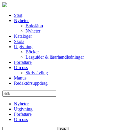
Start
Nyheter
Boksläpp
Nyheter
Kataloger
Skola
Utgivning
Böcker
Läsguider & lärarhandledningar
Författare
Om oss
Skrivtävling
Manus
Redaktörsuppdrag
Nyheter
Utgivning
Författare
Om oss