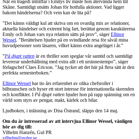
När en tragedi inträffar i Emilys liv måste hon återvända hem till
Skåne. Samtidigt utsätts Johan för hotfulla aktioner. Vad ligger
bakom händelserna? Och vem kan de lita på?
”Det känns väldigt kul att skriva om en ovanlig mix av relationer,
aktuella händelser och extremt hög fart, berättat genom karaktärerna
Emily och Johan vars nya relation sätts på prov”, säger
Ellinor
Wessel
. ”Berättelsen bjuder på en svindlande resa för såväl mina
huvudpersoner som läsaren, vilket känns extra angeläget i år.”
”
På djupt vatten
är en thriller som speglar vår samtid och samtidigt
levererar underhållning med extra allt i ett ursinnestempo”, säger
förlagschef Claes Ericson. ”Jag tycker att det här på flera sätt är den
perfekta semesterboken.”
Ellinor Wessel
har tio års erfarenhet av olika chefsroller i
bilbranschen och hyser ett stort intresse för internationella skeenden
och konflikter. I
På djupt vatten
bjuder hon på rapp spänning om en
värld som styrs av pengar, makt, kärlek och bilar.
Ljudboken, i inläsning av Disa Östrand, släpps den 14 maj.
Om du är intresserad av att intervjua Ellinor Wessel, vänligen
hör av dig till:
Vilhelm Hanzén, Gul PR
vilhelm@gulpr.se