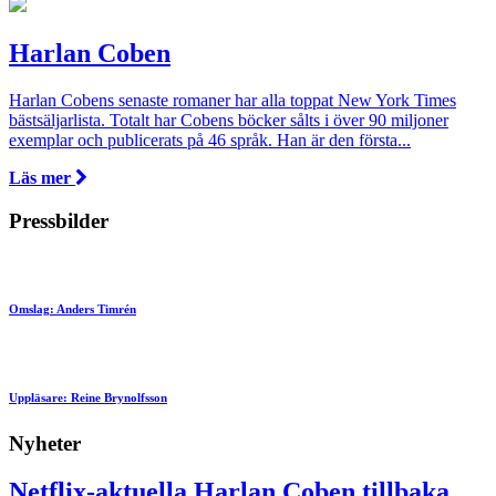
Harlan Coben
Harlan Cobens senaste romaner har alla toppat New York Times
bästsäljarlista. Totalt har Cobens böcker sålts i över 90 miljoner
exemplar och publicerats på 46 språk. Han är den första...
Läs mer
Pressbilder
Omslag: Anders Timrén
Uppläsare: Reine Brynolfsson
Nyheter
Netflix-aktuella Harlan Coben tillbaka