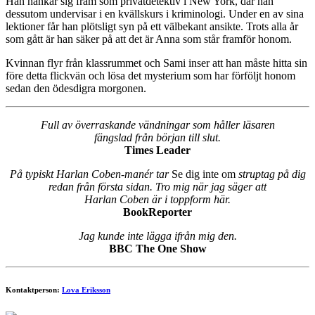
Han hankar sig fram som privatdetektiv i New York, där han
dessutom undervisar i en kvällskurs i kriminologi. Under en av sina
lektioner får han plötsligt syn på ett välbekant ansikte. Trots alla år
som gått är han säker på att det är Anna som står framför honom.
Kvinnan flyr från klassrummet och Sami inser att han måste hitta sin
före detta flickvän och lösa det mysterium som har förföljt honom
sedan den ödesdigra morgonen.
Full av överraskande vändningar som håller läsaren
fängslad från början till slut.
Times Leader
På typiskt Harlan Coben-manér tar
Se dig inte om
struptag på dig
redan från första sidan. Tro mig när jag säger att
Harlan Coben är i toppform här.
BookReporter
Jag kunde inte lägga ifrån mig den.
BBC The One Show
Kontaktperson:
Lova Eriksson