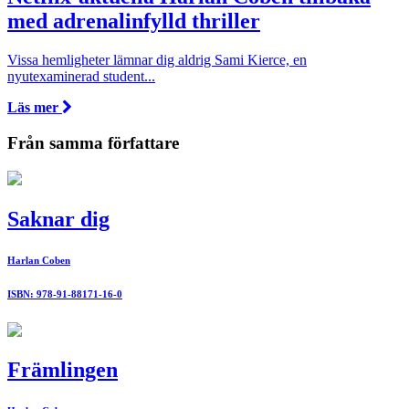
med adrenalinfylld thriller
Vissa hemligheter lämnar dig aldrig Sami Kierce, en
nyutexaminerad student...
Läs mer
Från samma författare
Saknar dig
Harlan Coben
ISBN: 978-91-88171-16-0
Främlingen