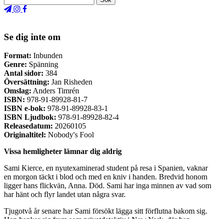
Se dig inte om
Format:
Inbunden
Genre:
Spänning
Antal sidor:
384
Översättning:
Jan Risheden
Omslag:
Anders Timrén
ISBN:
978-91-89928-81-7
ISBN e-bok:
978-91-89928-83-1
ISBN Ljudbok:
978-91-89928-82-4
Releasedatum:
20260105
Originaltitel:
Nobody's Fool
Vissa hemligheter lämnar dig aldrig
Sami Kierce, en nyutexaminerad student på resa i Spanien, vaknar
en morgon täckt i blod och med en kniv i handen. Bredvid honom
ligger hans flickvän, Anna. Död. Sami har inga minnen av vad som
har hänt och flyr landet utan några svar.
Tjugotvå år senare har Sami försökt lägga sitt förflutna bakom sig.