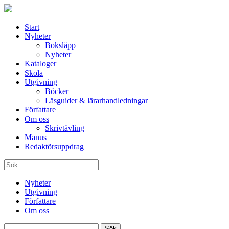
Start
Nyheter
Boksläpp
Nyheter
Kataloger
Skola
Utgivning
Böcker
Läsguider & lärarhandledningar
Författare
Om oss
Skrivtävling
Manus
Redaktörsuppdrag
Nyheter
Utgivning
Författare
Om oss