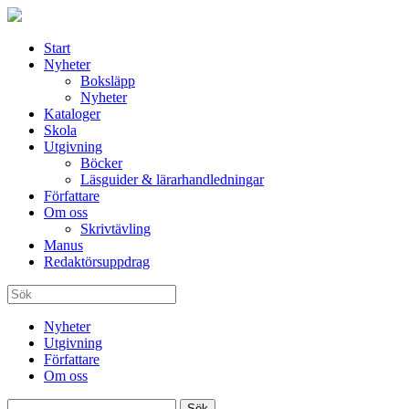
Start
Nyheter
Boksläpp
Nyheter
Kataloger
Skola
Utgivning
Böcker
Läsguider & lärarhandledningar
Författare
Om oss
Skrivtävling
Manus
Redaktörsuppdrag
Nyheter
Utgivning
Författare
Om oss