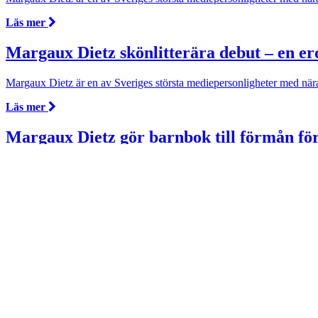
Läs mer
Margaux Dietz skönlitterära debut – en er
Margaux Dietz är en av Sveriges största mediepersonligheter med nära
Läs mer
Margaux Dietz gör barnbok till förmån fö
Margaux Dietz är en av Sveriges största mediepersonligheter med nära
Läs mer
Margaux Dietz barnboksdebuterar
Margaux Dietz är en av Sveriges största mediepersonligheter med nära
Läs mer