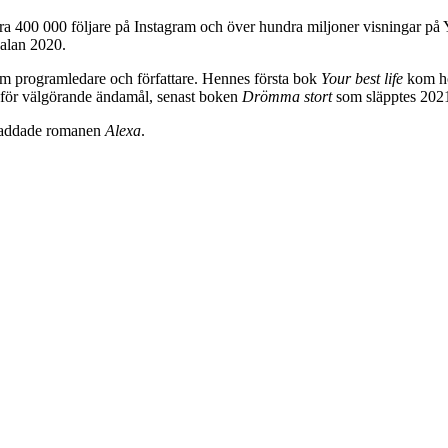
ra 400 000 följare på Instagram och över hundra miljoner visningar på 
galan 2020.
om programledare och författare. Hennes första bok
Your best life
kom hö
 för välgörande ändamål, senast boken
Drömma stort
som släpptes 202
 laddade romanen
Alexa
.