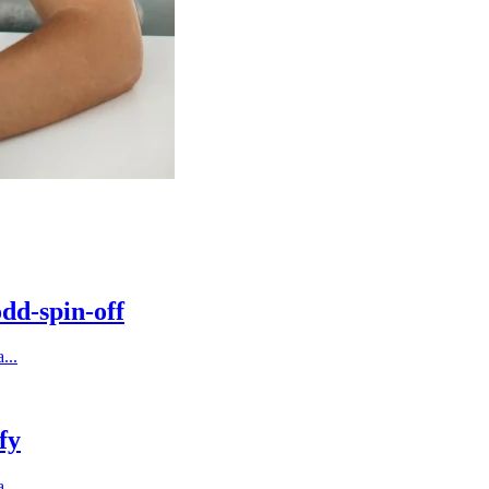
dd-spin-off
...
fy
...