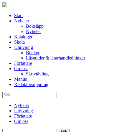
Start
Nyheter
Boksläpp
Nyheter
Kataloger
Skola
Utgivning
Böcker
Läsguider & lärarhandledningar
Författare
Om oss
Skrivtävling
Manus
Redaktörsuppdrag
Nyheter
Utgivning
Författare
Om oss