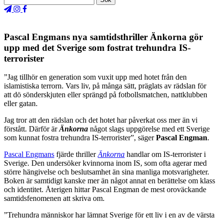
Pascal Engmans nya samtidsthriller Änkorna gör
upp med det Sverige som fostrat trehundra IS-
terrorister
”Jag tillhör en generation som vuxit upp med hotet från den
islamistiska terrorn. Vars liv, på många sätt, präglats av rädslan för
att dö sönderskjuten eller sprängd på fotbollsmatchen, nattklubben
eller gatan.
Jag tror att den rädslan och det hotet har påverkat oss mer än vi
förstått. Därför är
Änkorna
något slags uppgörelse med ett Sverige
som kunnat fostra trehundra IS-terrorister”, säger
Pascal Engman
.
Pascal Engmans
fjärde thriller
Änkorna
handlar om IS-terrorister i
Sverige. Den undersöker kvinnorna inom IS, som ofta agerar med
större hängivelse och beslutsamhet än sina manliga motsvarigheter.
Boken är samtidigt kanske mer än något annat en berättelse om klass
och identitet. Återigen hittar Pascal Engman de mest oroväckande
samtidsfenomenen att skriva om.
”Trehundra människor har lämnat Sverige för ett liv i en av de värsta