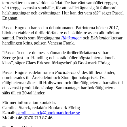
terrorsekterna som världen skådat. De har vänt samhället ryggen,
vårt trygga svenska samhälle, för att istället ägna sig åt folkmord,
halshuggningar och avrättningar. Hur kan det vara så?” säger Pascal
Engman.
Pascal Engman har sedan debutromanen Patrioterna hösten 2017,
blivit en etablerad thrillerförfattare och skildrare av en allt mörkare
samtid. Precis som föregångarna
Råttkungen
och
Eldslandet
kretsar
handlingen kring polisen Vanessa Frank.
”Pascal är en av de mest spännande thrillerförfattarna vi har i
Sverige just nu. Handling och språk håller högsta internationella
klass”, säger Claes Ericson förlagschef på Bookmark Förlag.
Pascal Engmans debutroman
Patrioterna
såldes till flera länder,
nominerades till Årets debut och Stora ljudbokspriset. Tv-
rättigheterna såldes till Hollywood och filmrättigheterna har sålts till
ett svenskt produktionsbolag. Sammantaget har bokrättigheterna
sålts till ett 20-tal länder.
För mer information kontakta:
Carolina Starck, redaktör Bookmark Förlag
E-mail:
carolina.starck@bookmarkforlag.se
Mobil: +46 (0)70 713 87 46