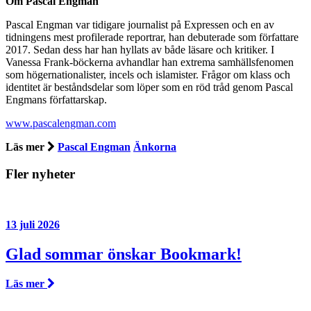
Om Pascal Engman
Pascal Engman var tidigare journalist på Expressen och en av
tidningens mest profilerade reportrar, han debuterade som författare
2017. Sedan dess har han hyllats av både läsare och kritiker. I
Vanessa Frank-böckerna avhandlar han extrema samhällsfenomen
som högernationalister, incels och islamister. Frågor om klass och
identitet är beståndsdelar som löper som en röd tråd genom Pascal
Engmans författarskap.
www.pascalengman.com
Läs mer
Pascal Engman
Änkorna
Fler nyheter
13 juli 2026
Glad sommar önskar Bookmark!
Läs mer