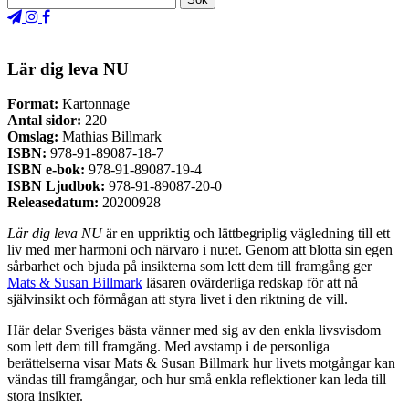
Lär dig leva NU
Format:
Kartonnage
Antal sidor:
220
Omslag:
Mathias Billmark
ISBN:
978-91-89087-18-7
ISBN e-bok:
978-91-89087-19-4
ISBN Ljudbok:
978-91-89087-20-0
Releasedatum:
20200928
Lär dig leva NU
är en uppriktig och lättbegriplig vägledning till ett
liv med mer harmoni och närvaro i nu:et. Genom att blotta sin egen
sårbarhet och bjuda på insikterna som lett dem till framgång ger
Mats & Susan Billmark
läsaren ovärderliga redskap för att nå
självinsikt och förmågan att styra livet i den riktning de vill.
Här delar Sveriges bästa vänner med sig av den enkla livsvisdom
som lett dem till framgång. Med avstamp i de personliga
berättelserna visar Mats & Susan Billmark hur livets motgångar kan
vändas till framgångar, och hur små enkla reflektioner kan leda till
stora insikter.