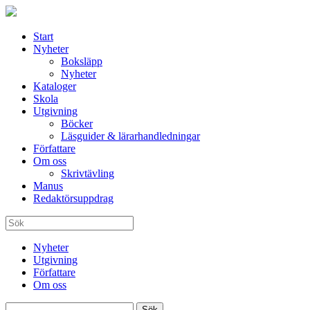
Start
Nyheter
Boksläpp
Nyheter
Kataloger
Skola
Utgivning
Böcker
Läsguider & lärarhandledningar
Författare
Om oss
Skrivtävling
Manus
Redaktörsuppdrag
Nyheter
Utgivning
Författare
Om oss