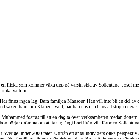
 en flicka som kommer växa upp på varsin sida av Sollentuna. Josef m
olika världar.
 finns ingen lag. Bara familjen Mansour. Han vill inte bli en del av d
 säkert hamnar i Klanens våld, har han ens en chans att stoppa deras 
hammed fostras till att en dag ta över verksamheten medan dottern Zar
hon börjar drömma om att ta sig långt bort ifrån villaförorten Sollentuna
 Sverige under 2000-talet. Utifrån ett antal individers olika perspekti
svåld, familjerelationer, människors olika förutsättningar och kärleken