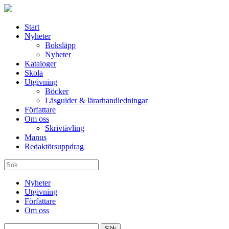
Start
Nyheter
Boksläpp
Nyheter
Kataloger
Skola
Utgivning
Böcker
Läsguider & lärarhandledningar
Författare
Om oss
Skrivtävling
Manus
Redaktörsuppdrag
Nyheter
Utgivning
Författare
Om oss