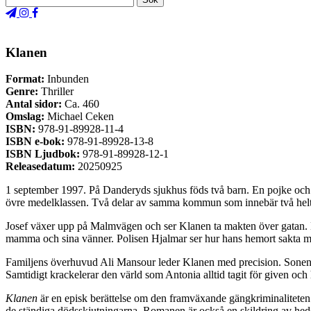
Klanen
Format:
Inbunden
Genre:
Thriller
Antal sidor:
Ca. 460
Omslag:
Michael Ceken
ISBN:
978-91-89928-11-4
ISBN e-bok:
978-91-89928-13-8
ISBN Ljudbok:
978-91-89928-12-1
Releasedatum:
20250925
1 september 1997. På Danderyds sjukhus föds två barn. En pojke och
övre medelklassen. Två delar av samma kommun som innebär två helt 
Josef växer upp på Malmvägen och ser Klanen ta makten över gatan. Här
mamma och sina vänner. Polisen Hjalmar ser hur hans hemort sakta med
Familjens överhuvud Ali Mansour leder Klanen med precision. Sonen Mu
Samtidigt krackelerar den värld som Antonia alltid tagit för given och 
Klanen
är en episk berättelse om den framväxande gängkriminaliteten i
de ständiga dödsskjutningarna. Romanen är också en skildring av heder