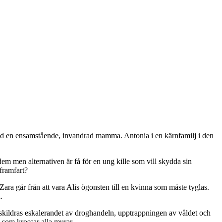
ed en ensamstående, invandrad mamma. Antonia i en kärnfamilj i den
em men alternativen är få för en ung kille som vill skydda sin
framfart?
a går från att vara Alis ögonsten till en kvinna som måste tyglas.
.
v skildras eskalerandet av droghandeln, upptrappningen av våldet och
 som krossar alla murar.