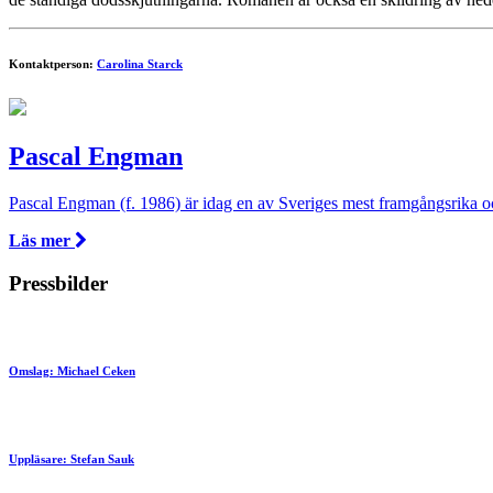
Kontaktperson:
Carolina Starck
Pascal Engman
Pascal Engman (f. 1986) är idag en av Sveriges mest framgångsrika och 
Läs mer
Pressbilder
Omslag: Michael Ceken
Uppläsare: Stefan Sauk