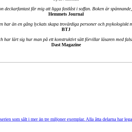
on deckarfantast får mig att ligga fastlåst i soffan. Boken är spännande
Hemmets Journal
 har än en gång lyckats skapa trovärdiga personer och psykologiskt 
BTJ
 har lärt sig hur man på ett konstruktivt sätt förvillar läsaren med falsk
Dast Magazine
 som sålt i mer än tre miljoner exemplar. Alla åtta delarna har legat öv