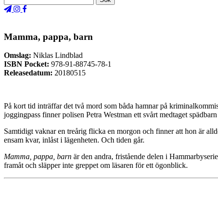
Mamma, pappa, barn
Omslag:
Niklas Lindblad
ISBN Pocket:
978-91-88745-78-1
Releasedatum:
20180515
På kort tid inträffar det två mord som båda hamnar på kriminalkommissa
joggingpass finner polisen Petra Westman ett svårt medtaget spädbarn 
Samtidigt vaknar en treårig flicka en morgon och finner att hon är all
ensam kvar, inlåst i lägenheten. Och tiden går.
Mamma, pappa, barn
är den andra, fristående delen i Hammarbyseri
framåt och släpper inte greppet om läsaren för ett ögonblick.