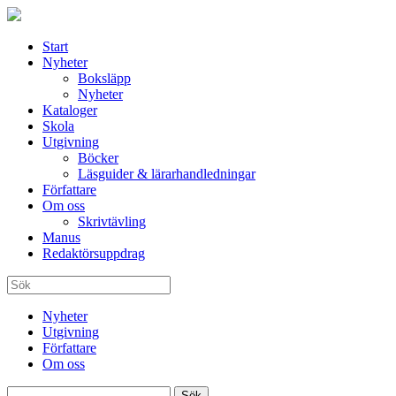
Start
Nyheter
Boksläpp
Nyheter
Kataloger
Skola
Utgivning
Böcker
Läsguider & lärarhandledningar
Författare
Om oss
Skrivtävling
Manus
Redaktörsuppdrag
Nyheter
Utgivning
Författare
Om oss