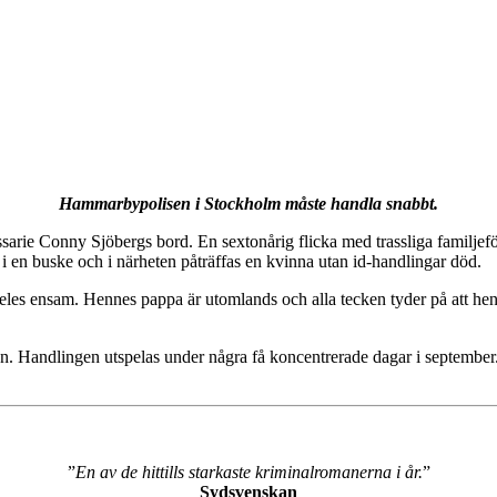
Hammarbypolisen i Stockholm måste handla snabbt.
rie Conny Sjöbergs bord. En sextonårig flicka med trassliga familjeförh
i en buske och i närheten påträffas en kvinna utan id-handlingar död.
deles ensam. Hennes pappa är utomlands och alla tecken tyder på att hen
en. Handlingen utspelas under några få koncentrerade dagar i septembe
”
En av de hittills starkaste kriminalromanerna i år.
”
Sydsvenskan